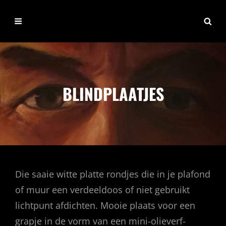
TON
Schilderijen & Fotografie
NIEUWENHUIZEN
BLINDPLAATJES
Die saaie witte platte rondjes die in je plafond
of muur een verdeeldoos of niet gebruikt
lichtpunt afdichten. Mooie plaats voor een
grapje in de vorm van een mini-olieverf-