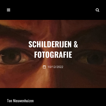
TON
Schilderijen & Fotografie
NIEUWENHUIZEN
SCHILDERIJEN &
FOTOGRAFIE
Posted
10/12/2022
on
Ton Nieuwenhuizen